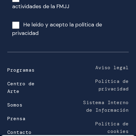
r
actividades de la FMJJ
e
o
He leído y acepto la
política de
e
privacidad
l
e
c
t
r
Aviso legal
Programas
ó
Política de
n
Centro de
privacidad
i
Arte
c
Sistema Interno
o
Somos
de Información
(
Prensa
o
Política de
b
cookies
Contacto
l