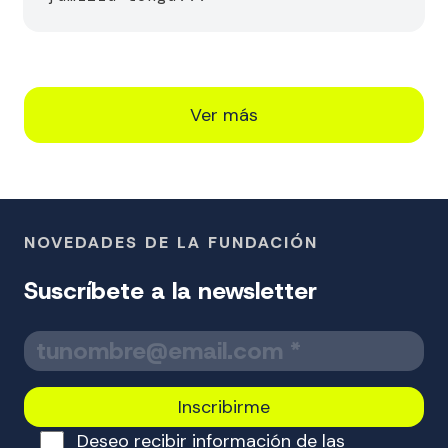
Ver más
NOVEDADES DE LA FUNDACIÓN
Suscríbete a la newsletter
T
u
c
o
Deseo recibir información de las
r