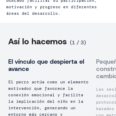
buscado facilitar su participación,
motivación y progreso en diferentes
áreas del desarrollo.
Así lo hacemos
El vínculo que despierta el
Peque
avance
constr
cambi
El perro actúa como un elemento
motivador que favorece la
Las ses
conexión emocional y facilita
desarro
la implicación del niño en la
protoco
intervención, generando un
basados
entorno más cercano y
con met