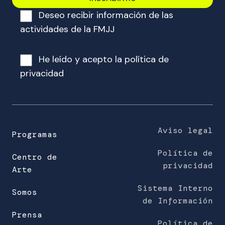
o
Deseo recibir información de las
r
r
actividades de la FMJJ
e
o
He leído y acepto la
política de
e
privacidad
l
e
c
t
r
Aviso legal
Programas
ó
Política de
n
Centro de
privacidad
i
Arte
c
Sistema Interno
o
Somos
de Información
(
Prensa
o
Política de