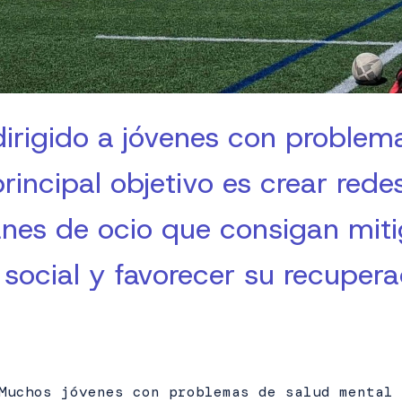
irigido a jóvenes con problem
rincipal objetivo es crear red
anes de ocio que consigan miti
 social y favorecer su recupera
Muchos jóvenes con problemas de salud mental 