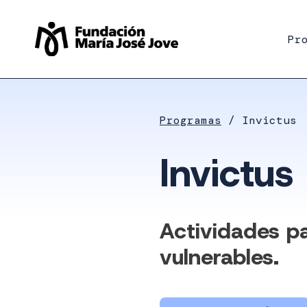
Saltar
al
Pr
contenido
Programas
Invictus
Invictus
Actividades pa
vulnerables.