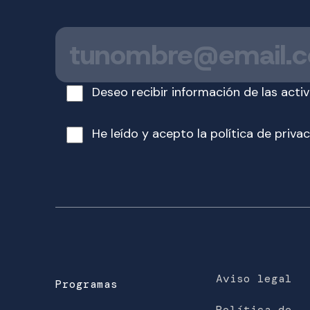
T
u
c
o
Deseo recibir información de las acti
r
r
He leído y acepto la
política de priva
e
o
e
l
e
c
t
r
ó
Aviso legal
Programas
n
Política de