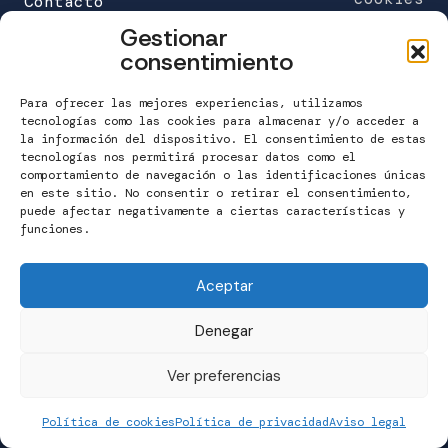
Contacto
Gestionar
FUNDACIÓN MARÍA JOSÉ JOVE (sede)
consentimiento
C/Galileo Galilei 6
Edificio Work Center
Para ofrecer las mejores experiencias, utilizamos
A Grela. 15008 A Coruña
tecnologías como las cookies para almacenar y/o acceder a
la información del dispositivo. El consentimiento de estas
tecnologías nos permitirá procesar datos como el
T. 981 160 265
comportamiento de navegación o las identificaciones únicas
info@fundacionmariajosejove.org
en este sitio. No consentir o retirar el consentimiento,
puede afectar negativamente a ciertas características y
funciones.
Contactar
Aceptar
Denegar
Ver preferencias
Política de cookies
Política de privacidad
Aviso legal