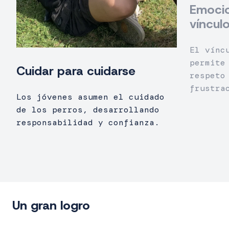
Emocio
víncul
El vínc
permite
Cuidar para cuidarse
respeto
frustra
Los jóvenes asumen el cuidado
de los perros, desarrollando
responsabilidad y confianza.
Un gran logro