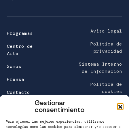
l
e
c
t
r
Aviso legal
Programas
ó
Política de
n
Centro de
privacidad
i
Arte
c
Sistema Interno
o
Somos
de Información
(
Prensa
o
Política de
b
cookies
Contacto
l
Gestionar
i
FUNDACIÓN MARÍA JOSÉ JOVE (sede)
consentimiento
g
C/Galileo Galilei 6
a
Edificio Work Center
Para ofrecer las mejores experiencias, utilizamos
t
A Grela. 15008 A Coruña
tecnologías como las cookies para almacenar y/o acceder a