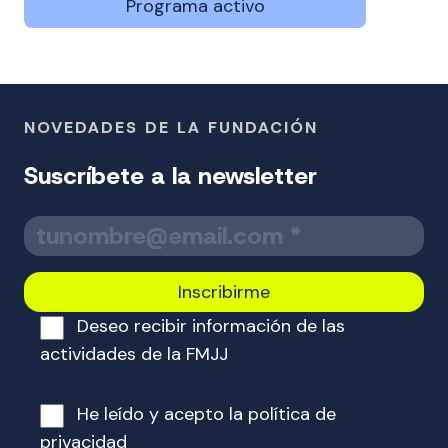
Programa activo
NOVEDADES DE LA FUNDACIÓN
Suscríbete a la newsletter
T
u
c
o
Deseo recibir información de las
r
r
actividades de la FMJJ
e
o
He leído y acepto la
política de
e
privacidad