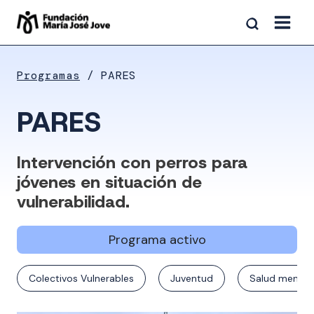
Saltar
al
contenido
Programas
PARES
PARES
Intervención con perros para
jóvenes en situación de
vulnerabilidad.
Programa activo
Colectivos Vulnerables
Juventud
Salud mental