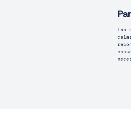
Pa
Las 
calm
reco
escu
nece