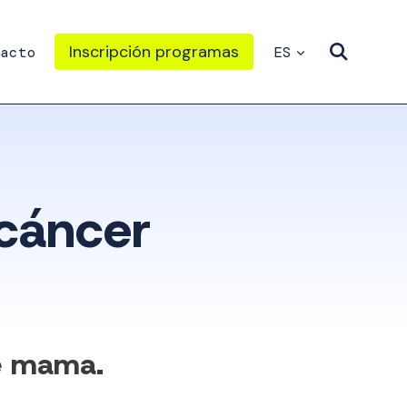
Inscripción programas
acto
ES
 cáncer
de mama.