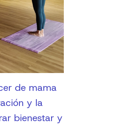
ncer de mama
ación y la
ar bienestar y