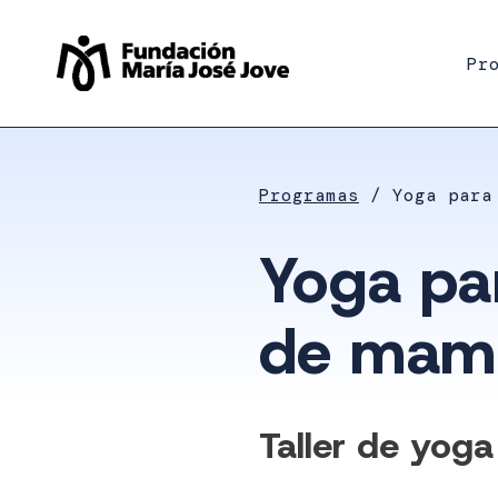
Saltar
al
Pr
contenido
Programas
Yoga para
Yoga pa
de mam
Taller de yog