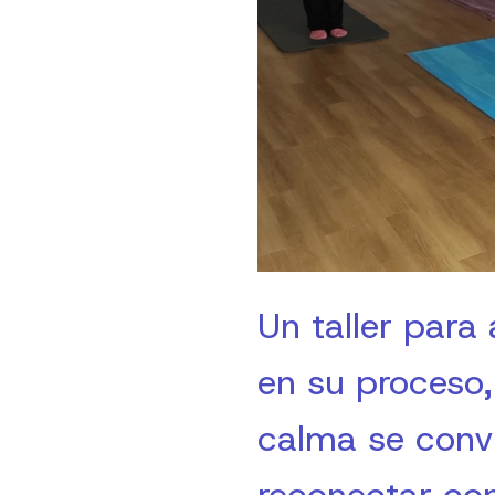
Un taller par
en su proceso,
calma se convi