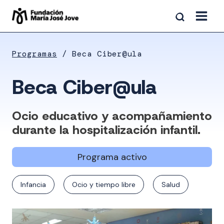
Saltar
al
contenido
Programas
Beca Ciber@ula
Beca Ciber@ula
Ocio educativo y acompañamiento
durante la hospitalización infantil.
Programa activo
Infancia
Ocio y tiempo libre
Salud