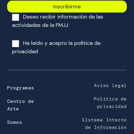
c
o
Deseo recibir información de las
r
r
actividades de la FMJJ
e
o
He leído y acepto la
política de
e
privacidad
l
e
c
t
r
Aviso legal
Programas
ó
Política de
n
Centro de
privacidad
i
Arte
c
Sistema Interno
o
Somos
de Información
(