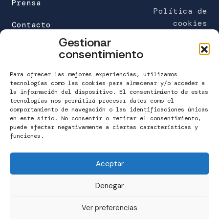
Prensa
o
Política de
b
cookies
Contacto
l
Gestionar
i
FUNDACIÓN MARÍA JOSÉ JOVE (sede)
consentimiento
g
C/Galileo Galilei 6
a
Edificio Work Center
Para ofrecer las mejores experiencias, utilizamos
t
A Grela. 15008 A Coruña
tecnologías como las cookies para almacenar y/o acceder a
o
la información del dispositivo. El consentimiento de estas
tecnologías nos permitirá procesar datos como el
r
T. 981 160 265
comportamiento de navegación o las identificaciones únicas
i
info@fundacionmariajosejove.org
en este sitio. No consentir o retirar el consentimiento,
o
puede afectar negativamente a ciertas características y
funciones.
)
Contactar
Aceptar
Denegar
Ver preferencias