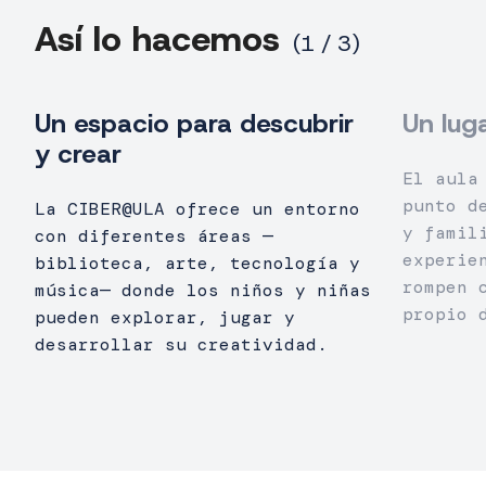
Así lo hacemos
Un espacio para descubrir
Un lug
y crear
El aula
punto d
La CIBER@ULA ofrece un entorno
y famil
con diferentes áreas —
experie
biblioteca, arte, tecnología y
rompen 
música— donde los niños y niñas
propio 
pueden explorar, jugar y
desarrollar su creatividad.