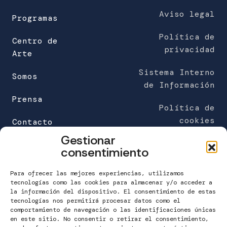
Aviso legal
Programas
Política de
Centro de
privacidad
Arte
Sistema Interno
Somos
de Información
Prensa
Política de
cookies
Contacto
Gestionar
FUNDACIÓN MARÍA JOSÉ JOVE (sede)
consentimiento
C/Galileo Galilei 6
Edificio Work Center
Para ofrecer las mejores experiencias, utilizamos
A Grela. 15008 A Coruña
tecnologías como las cookies para almacenar y/o acceder a
la información del dispositivo. El consentimiento de estas
tecnologías nos permitirá procesar datos como el
T. 981 160 265
comportamiento de navegación o las identificaciones únicas
info@fundacionmariajosejove.org
en este sitio. No consentir o retirar el consentimiento,