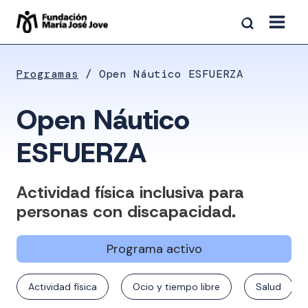
Saltar
al
contenido
Programas
Open Náutico ESFUERZA
Open Náutico
ESFUERZA
Actividad física inclusiva para
personas con discapacidad.
Programa activo
Actividad física
Ocio y tiempo libre
Salud