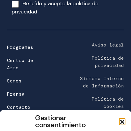
o
He leído y acepto la
política de
e
privacidad
l
e
c
t
r
Aviso legal
Programas
ó
Política de
n
Centro de
privacidad
i
Arte
c
Sistema Interno
o
Somos
de Información
(
Prensa
o
Política de
b
cookies
Contacto
l
Gestionar
i
FUNDACIÓN MARÍA JOSÉ JOVE (sede)
consentimiento
g
C/Galileo Galilei 6