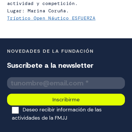
actividad y competición.
Lugar: Marina Coruña.
Tríptico Open Náutico ESFUERZA
NOVEDADES DE LA FUNDACIÓN
Suscríbete a la newsletter
T
u
c
o
Deseo recibir información de las
r
r
actividades de la FMJJ
e