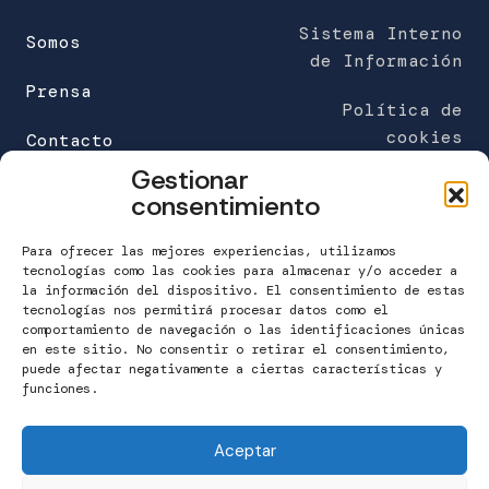
Sistema Interno
Somos
de Información
Prensa
Política de
cookies
Contacto
Gestionar
FUNDACIÓN MARÍA JOSÉ JOVE (sede)
consentimiento
C/Galileo Galilei 6
Edificio Work Center
Para ofrecer las mejores experiencias, utilizamos
A Grela. 15008 A Coruña
tecnologías como las cookies para almacenar y/o acceder a
la información del dispositivo. El consentimiento de estas
tecnologías nos permitirá procesar datos como el
T. 981 160 265
comportamiento de navegación o las identificaciones únicas
info@fundacionmariajosejove.org
en este sitio. No consentir o retirar el consentimiento,
puede afectar negativamente a ciertas características y
funciones.
Contactar
Aceptar