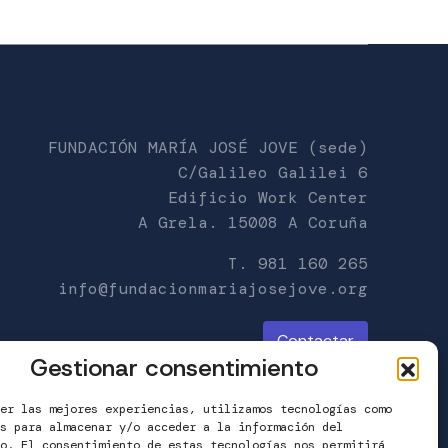
FUNDACIÓN MARÍA JOSÉ JOVE (sede)
C/Galileo Galilei 6
Edificio Work Center
A Grela. 15008 A Coruña
T. 981 160 265
info@fundacionmariajosejove.org
Contactar
Gestionar consentimiento
er las mejores experiencias, utilizamos tecnologías como
s para almacenar y/o acceder a la información del
o. El consentimiento de estas tecnologías nos permitirá