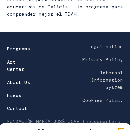
educativos de Galicia. Un programa para
comprender mejor el TDAH…
Legal notice
Programs
Privacy Policy
Art
Center
Internal
Information
About Us
System
Press
Cookies Policy
Contact
FUNDACIÓN MARÍA JOSÉ JOVE (headquarters)
C/Galileo Galilei 6