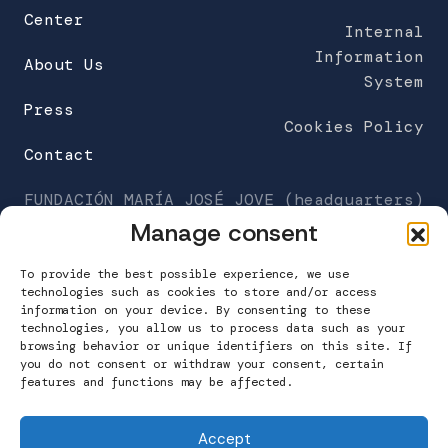
Center
Internal
Information
About Us
System
Press
Cookies Policy
Contact
FUNDACIÓN MARÍA JOSÉ JOVE (headquarters)
C/Galileo Galilei 6
Manage consent
Work Center Building
A Grela. 15008 A Coruña
To provide the best possible experience, we use
technologies such as cookies to store and/or access
information on your device. By consenting to these
T. 981 160 265
technologies, you allow us to process data such as your
info@fundacionmariajosejove.org
browsing behavior or unique identifiers on this site. If
you do not consent or withdraw your consent, certain
features and functions may be affected.
Contact
Accept