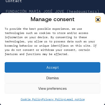
Contact
r
e
FUNDACIÓN MARÍA JOSÉ JOVE (headquarters)
d
C/Galileo Galilei 6
Manage consent
)
Work Center Building
A Grela. 15008 A Coruña
To provide the best possible experience, we use
technologies such as cookies to store and/or access
information on your device. By consenting to these
T. 981 160 265
technologies, you allow us to process data such as your
info@fundacionmariajosejove.org
browsing behavior or unique identifiers on this site. If
you do not consent or withdraw your consent, certain
features and functions may be affected.
Contact
Accept
Dismiss
View preferences
Cookie Policy
Privacy Policy
Legal notice