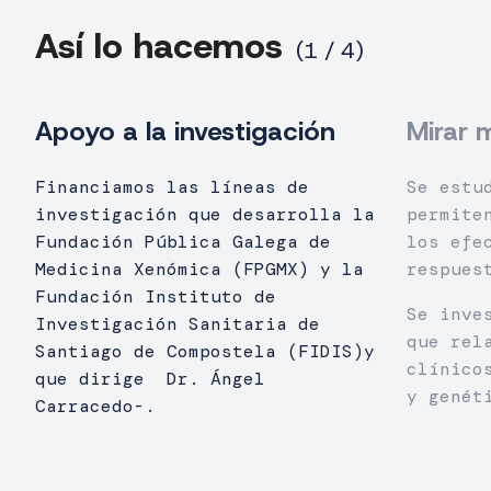
Así lo hacemos
Apoyo a la investigación
Mirar 
Financiamos las líneas de
Se estu
investigación que desarrolla la
permite
Fundación Pública Galega de
los efe
Medicina Xenómica (FPGMX) y la
respues
Fundación Instituto de
Se inve
Investigación Sanitaria de
que rel
Santiago de Compostela (FIDIS)y
clínico
que dirige Dr. Ángel
y genét
Carracedo-.