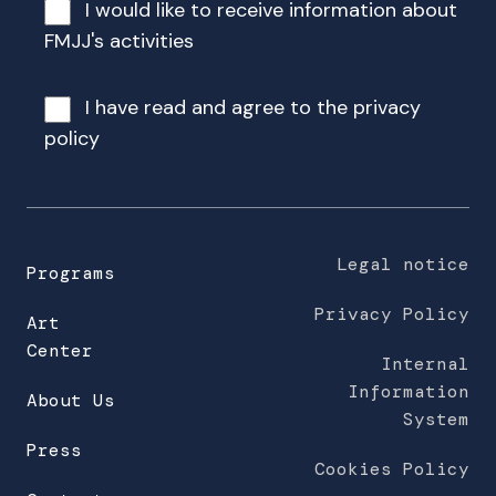
I would like to receive information about
e
m
FMJJ's activities
a
i
I have read and agree to the
privacy
l
policy
a
d
d
r
e
Legal notice
Programs
s
Privacy Policy
s
Art
(
Center
Internal
r
Information
e
About Us
System
q
Press
u
Cookies Policy
i