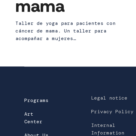
mama
Taller de yoga para pacientes con
cáncer de mama. Un taller para
acompañar a mujeres…
Legal notice
Programs
Privacy Policy
Art
Center
Internal
Information
About Us