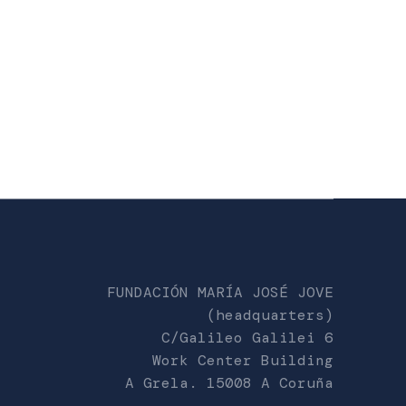
FUNDACIÓN MARÍA JOSÉ JOVE
(headquarters)
C/Galileo Galilei 6
Work Center Building
A Grela. 15008 A Coruña